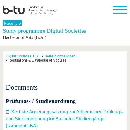
Homepage
Faculty 5
Close
Study programme Digital Societies
Bachelor of Arts (B.A.)
University
Research
Study
International
Continuing
Transfer
University
Education
life
The BTU
Current
Study
International
Academic
research
program
Profile
professionals
Our
Structure
Digital Societies, B.A.
Detailinformationen
values
Regulations & Catalogue of Modules
Research
Before
From
Business
Career &
Profile
studying
abroad to
and
Family &
Commitment
BTU
research
Dual
Research
During
collaborations
Career
Partnerships
Support
studies
Going
&
Documents
abroad
Founding
Sport &
structural
Young
After
with BTU
at the
Health
change
Academics
Graduation
BTU
Prüfungs- / Studienordnung
International
Experienc
Students
Innovative
BTU &
transfer
Region
Sechste Änderungssatzung zur Allgemeinen Prüfungs-
News
projects
und Studienordnung für Bachelor-Studiengänge
Contacts
Get to
(RahmenO-BA)