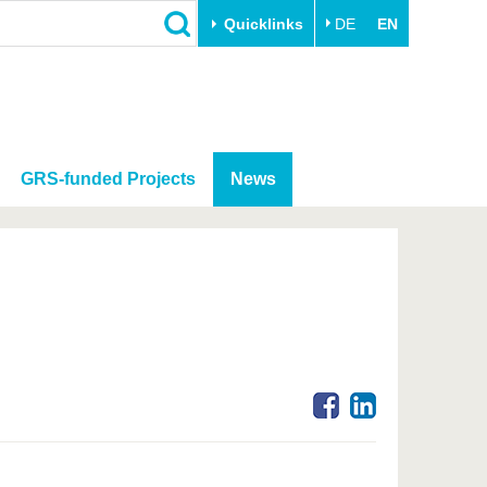
Quicklinks
DE
EN
GRS-funded Projects
News