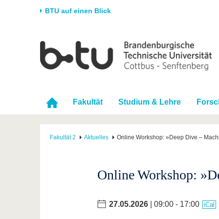
BTU auf einen Blick
Startseite
Universität
Forschung
Stud
Die BTU
Aktuelle Forschung
Stud
Struktur
Forschungsprofil
Vor 
Fakultät
Studium & Lehre
Fors
Karriere & Engagement
Förderung
Im S
Partnerschaften &
Wissenschaftlicher
Nach
Strukturwandel
Nachwuchs
Fakultät 2
Aktuelles
Online Workshop: »Deep Dive – Machi
Online Workshop: »De
27.05.2026
| 09:00 - 17:00
iCal