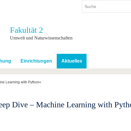
Fakultät 2
ium
International
Weiterbildung
Umwelt und Naturwissenschaften
ienangebot
Internationales Profil
Weiterbildungsangebot
dem Studium
Aus dem Ausland an die BTU
Wissenschaftliche
Weiterbildung
chung
Einrichtungen
Aktuelles
tudium
Mit der BTU ins Ausland
Kontakt
 dem Studium
Für internationale
Studierende
ne Learning with Python«
Kontakt
ep Dive – Machine Learning with Pyth