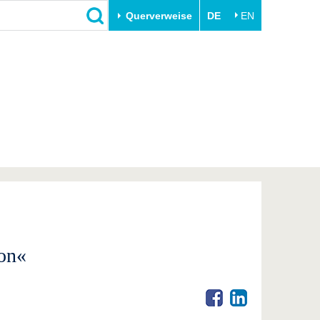
Querverweise
DE
EN
Schließen
Transfer
Unileben
e
Akademische Fachkräfte
Unsere Werte
Wirtschafts- und
Familie & Dual Career
Forschungskooperationen
Sport & Gesundheit
Gründen an der BTU
BTU & Region erleben
Innovative Transferprojekte
Lernen Sie uns kennen
on«