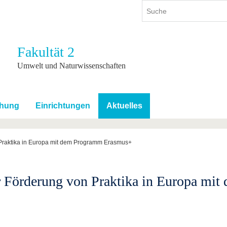
Fakultät 2
ium
International
Weiterbildung
Umwelt und Naturwissenschaften
ienangebot
Internationales Profil
Weiterbildungsangebot
dem Studium
Aus dem Ausland an die BTU
Wissenschaftliche
Weiterbildung
chung
Einrichtungen
Aktuelles
tudium
Mit der BTU ins Ausland
Kontakt
 dem Studium
Für internationale
Studierende
 Praktika in Europa mit dem Programm Erasmus+
Kontakt
ur Förderung von Praktika in Europa m