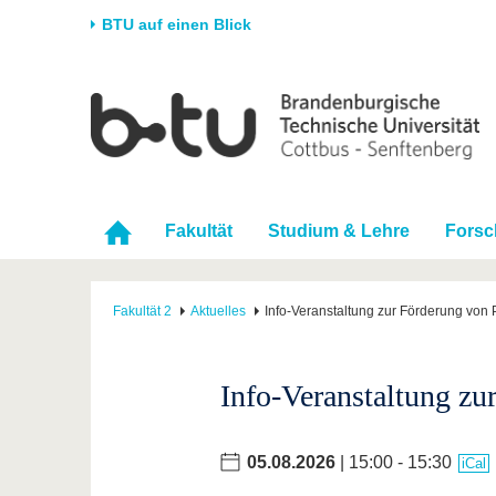
BTU auf einen Blick
Startseite
Universität
Forschung
Stud
Die BTU
Aktuelle Forschung
Stud
Struktur
Forschungsprofil
Vor 
Fakultät
Studium & Lehre
Fors
Karriere & Engagement
Förderung
Im S
Partnerschaften &
Wissenschaftlicher
Nach
Strukturwandel
Nachwuchs
Fakultät 2
Aktuelles
Info-Veranstaltung zur Förderung von
Info-Veranstaltung z
05.08.2026
| 15:00 - 15:30
iCal