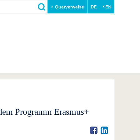
Querverweise
DE
EN
Schließen
Transfer
Unileben
e
Akademische Fachkräfte
Unsere Werte
Wirtschafts- und
Familie & Dual Career
Forschungskooperationen
Sport & Gesundheit
Gründen an der BTU
BTU & Region erleben
Innovative Transferprojekte
Lernen Sie uns kennen
it dem Programm Erasmus+