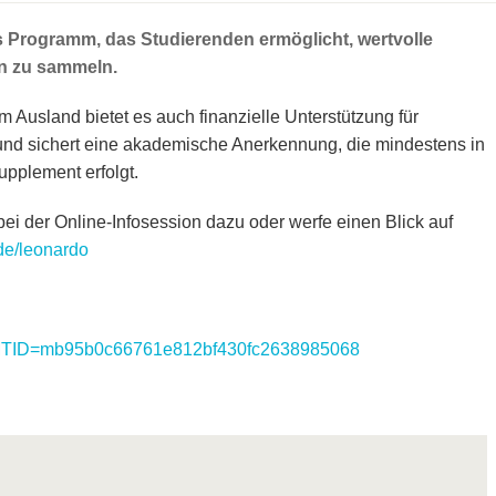
 Programm, das Studierenden ermöglicht, wertvolle
en zu sammeln.
Ausland bietet es auch finanzielle Unterstützung für
und sichert eine akademische Anerkennung, die mindestens in
pplement erfolgt.
bei der Online-Infosession dazu oder werfe einen Blick auf
.de/leonardo
hp?MTID=mb95b0c66761e812bf430fc2638985068