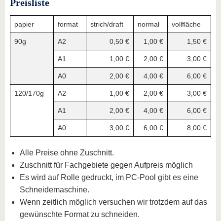
Preisliste
papier
format
strich/draft
normal
vollfläche
90g
A2
0,50 €
1,00 €
1,50 €
A1
1,00 €
2,00 €
3,00 €
A0
2,00 €
4,00 €
6,00 €
120/170g
A2
1,00 €
2,00 €
3,00 €
A1
2,00 €
4,00 €
6,00 €
A0
3,00 €
6,00 €
8,00 €
Alle Preise ohne Zuschnitt.
Zuschnitt für Fachgebiete gegen Aufpreis möglich
Es wird auf Rolle gedruckt, im PC-Pool gibt es eine
Schneidemaschine.
Wenn zeitlich möglich versuchen wir trotzdem auf das
gewünschte Format zu schneiden.