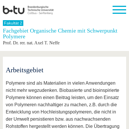
Startseite
Fakultät 2
Schließen
Fachgebiet Organische Chemie mit Schwerpunkt
Polymere
Universität
Forschung
Studium
International
Weiterbildung
Transfer
Unileben
Prof. Dr. rer. nat. Axel T. Neffe
Die BTU
Aktuelle
Studienangebot
Internationales
Weiterbildungsangebote
Akademische
Unsere
Forschung
Profil
Fachkräfte
Werte
Struktur
Vor dem
Wissenschaftliche
Forschungsprofil
Studium
Aus dem
Weiterbildung
Wirtschafts-
Familie &
Karriere
Ausland
und
Dual
Arbeitsgebiet
&
Förderung
Im
Kontakt
an die
Forschungskooperati
Career
Engagement
Studium
BTU
Wissenschaftlicher
Gründen
Sport &
Polymere sind als Materialien in vielen Anwendungen
Partnerschaften
Nachwuchs
Nach
Mit der
an der
Gesundhei
&
dem
nicht mehr wegzudenken. Biobasierte und bioinspirierte
BTU ins
BTU
Strukturwandel
Studium
BTU &
Ausland
Polymere können einen Beitrag leisten, um den Einsatz
Innovative
Region
von Polymeren nachhaltiger zu machen, z.B. durch die
Für
Transferprojekte
erleben
internationale
Entwicklung von Hochleistungspolymeren, die nicht in
Lernen
Studierende
Sie uns
der Umwelt persistieren bzw. aus nachwachsenden
Kontakt
kennen
Rohstoffen hergestellt werden können. Die Übertragung