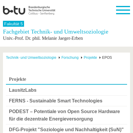
Startseite
Fakultät 5
Schließen
Fachgebiet Technik- und Umweltsoziologie
Univ.-Prof. Dr. phil. Melanie Jaeger-Erben
Universität
Forschung
Studium
International
Weiterbildung
Transfer
Unileben
Die BTU
Aktuelle
Studienangebot
Internationales
Weiterbildungsangebote
Akademische
Unsere
Forschung
Profil
Fachkräfte
Werte
Struktur
Vor dem
Wissenschaftliche
Technik- und Umweltsoziologie
Forschung
Projekte
EPOS
Forschungsprofil
Studium
Aus dem
Weiterbildung
Wirtschafts-
Familie &
Karriere
Ausland
und
Dual
&
Förderung
Im
Kontakt
an die
Forschungskooperati
Career
Engagement
Studium
Projekte
BTU
Wissenschaftlicher
Gründen
Sport &
Partnerschaften
Nachwuchs
Nach
Mit der
an der
Gesundhei
LausitzLabs
&
dem
BTU ins
BTU
Strukturwandel
Studium
BTU &
Ausland
FERNS - Sustainable Smart Technologies
Innovative
Region
Für
Transferprojekte
erleben
PODEST – Potentiale von Open Source Hardware
internationale
Lernen
für die dezentrale Energieversorgung
Studierende
Sie uns
Kontakt
kennen
DFG-Projekt "Soziologie und Nachhaltigkeit (SuN)"