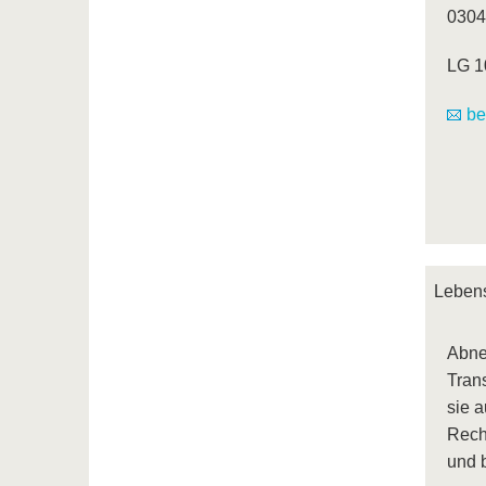
0304
LG 1
be
Lebens
Abnet
Tran
sie a
Rech
und b