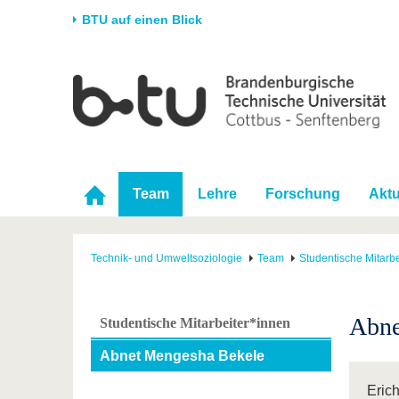
BTU auf einen Blick
Startseite
Universität
Forschung
Stud
Die BTU
Aktuelle Forschung
Stud
Struktur
Forschungsprofil
Vor 
Karriere & Engagement
Förderung
Im S
Team
Lehre
Forschung
Aktu
Partnerschaften &
Wissenschaftlicher
Nach
Strukturwandel
Nachwuchs
Technik- und Umweltsoziologie
Team
Studentische Mitarbe
Abne
Studentische Mitarbeiter*innen
Abnet Mengesha Bekele
Erich