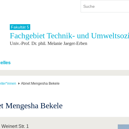
Fakultät 5
Fachgebiet Technik- und Umweltsozi
ium
International
Weiterbildung
Univ.-Prof. Dr. phil. Melanie Jaeger-Erben
ienangebot
Internationales Profil
Weiterbildungsangebot
dem Studium
Aus dem Ausland an die BTU
Wissenschaftliche
Weiterbildung
tudium
Mit der BTU ins Ausland
elles
Kontakt
 dem Studium
Für internationale
Studierende
Kontakt
iter*innen
Abnet Mengesha Bekele
t Mengesha Bekele
 Weinert Str. 1