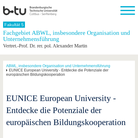
Startseite
Fakultät 5
Schließen
Fachgebiet ABWL, insbesondere Organisation und
Unternehmensführung
Universität
Forschung
Studium
International
Weiterbildung
Transfer
Unileben
Vertret.-Prof. Dr. rer. pol. Alexander Martin
Die BTU
Aktuelle
Studienangebot
Internationales
Weiterbildungsangebote
Akademische
Unsere
Forschung
Profil
Fachkräfte
Werte
Struktur
Vor dem
Wissenschaftliche
Forschungsprofil
Studium
Aus dem
Weiterbildung
Wirtschafts-
Familie &
ABWL, insbesondere Organisation und Unternehmensführung
Karriere
EUNICE European University - Entdecke die Potenziale der
Ausland
und
Dual
&
Förderung
Im
Kontakt
europäischen Bildungskooperation
an die
Forschungskooperati
Career
Engagement
Studium
BTU
Wissenschaftlicher
Gründen
Sport &
Partnerschaften
Nachwuchs
Nach
Mit der
an der
Gesundhei
&
dem
EUNICE European University -
BTU ins
BTU
Strukturwandel
Studium
BTU &
Ausland
Innovative
Region
Entdecke die Potenziale der
Für
Transferprojekte
erleben
internationale
europäischen Bildungskooperation
Lernen
Studierende
Sie uns
Kontakt
kennen