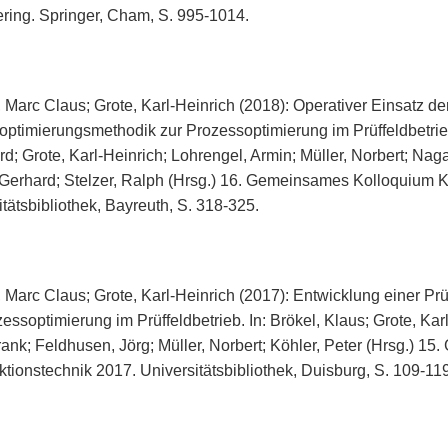
ring. Springer, Cham, S. 995-1014.
, Marc Claus; Grote, Karl-Heinrich (2018): Operativer Einsatz de
doptimierungsmethodik zur Prozessoptimierung im Prüffeldbetrieb
d; Grote, Karl-Heinrich; Lohrengel, Armin; Müller, Norbert; Naga
 Gerhard; Stelzer, Ralph (Hrsg.) 16. Gemeinsames Kolloquium K
tätsbibliothek, Bayreuth, S. 318-325.
, Marc Claus; Grote, Karl-Heinrich (2017): Entwicklung einer P
essoptimierung im Prüffeldbetrieb. In: Brökel, Klaus; Grote, Karl
rank; Feldhusen, Jörg; Müller, Norbert; Köhler, Peter (Hrsg.) 
ktionstechnik 2017. Universitätsbibliothek, Duisburg, S. 109-119