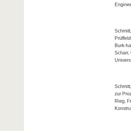
Enginee
Schmitt
Prüffel
Burk-har
Scharr,
Universi
Schmitt
zur Proz
Rieg, F
Konstru