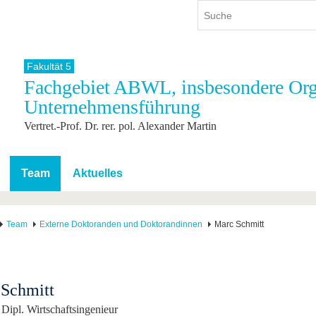
Fakultät 5
Fachgebiet ABWL, insbesondere Org
ium
International
Weiterbildung
Unternehmensführung
ienangebot
Internationales Profil
Weiterbildungsangebot
Vertret.-Prof. Dr. rer. pol. Alexander Martin
dem Studium
Aus dem Ausland an die BTU
Wissenschaftliche
Weiterbildung
tudium
Mit der BTU ins Ausland
Kontakt
 dem Studium
Für internationale
Team
Aktuelles
Studierende
Kontakt
Team
Externe Doktoranden und Doktorandinnen
Marc Schmitt
Schmitt
 Dipl. Wirtschaftsingenieur