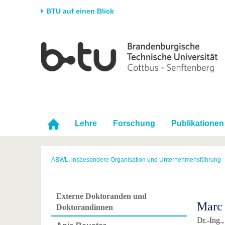
BTU auf einen Blick
Startseite
Universität
Forschung
Stud
Die BTU
Aktuelle Forschung
Stud
Struktur
Forschungsprofil
Vor 
Karriere & Engagement
Förderung
Im S
Partnerschaften &
Wissenschaftlicher
Nach
Lehre
Forschung
Publikationen
Strukturwandel
Nachwuchs
ABWL, insbesondere Organisation und Unternehmensführung
Externe Doktoranden und
Marc 
Doktorandinnen
Dr.-Ing.,