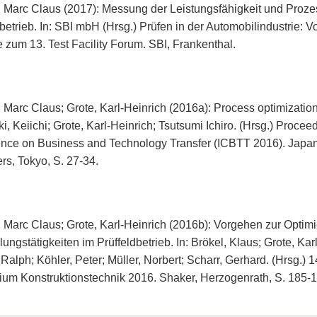
, Marc Claus (2017): Messung der Leistungsfähigkeit und Proz
dbetrieb. In: SBI mbH (Hrsg.) Prüfen in der Automobilindustrie: 
e zum 13. Test Facility Forum. SBI, Frankenthal.
 Marc Claus; Grote, Karl-Heinrich (2016a): Process optimization i
, Keiichi; Grote, Karl-Heinrich; Tsutsumi Ichiro. (Hrsg.) Proceed
nce on Business and Technology Transfer (ICBTT 2016). Japan
rs, Tokyo, S. 27-34.
, Marc Claus; Grote, Karl-Heinrich (2016b): Vorgehen zur Optim
ungstätigkeiten im Prüffeldbetrieb. In: Brökel, Klaus; Grote, Kar
, Ralph; Köhler, Peter; Müller, Norbert; Scharr, Gerhard. (Hrsg.
ium Konstruktionstechnik 2016. Shaker, Herzogenrath, S. 185-1