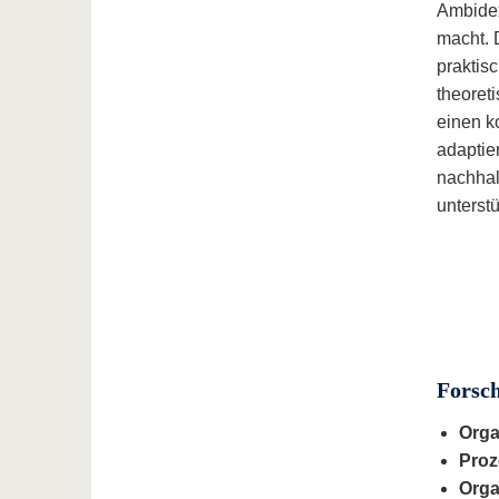
Ambidex
macht. 
praktis
theoret
einen k
adaptie
nachhal
unterstü
​​​​​​​
Orga
Proz
Orga