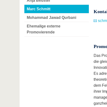
Anja Beuster
Marc Schmitt
Konta
Mohammad Jawad Qurbani
schmi
Ehemalige externe
Promovierende
Promo
Das Pro
die gle
Innovat
Es adre
theoret
dem Feh
ihrer I
managem
ganzhei