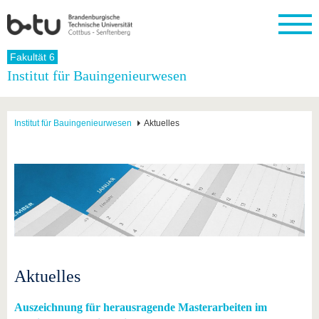
Startseite
Fakultät 6
Schließen
Institut für Bauingenieurwesen
Universität
Forschung
Studium
International
Weiterbildung
Transfer
Unileben
Die BTU
Aktuelle
Studienangebot
Internationales
Weiterbildungsangebote
Akademische
Unsere
Institut für Bauingenieurwesen
Aktuelles
Forschung
Profil
Fachkräfte
Werte
Struktur
Vor dem
Wissenschaftliche
Forschungsprofil
Studium
Aus dem
Weiterbildung
Wirtschafts-
Familie &
Karriere
Ausland
und
Dual
&
Förderung
Im
Kontakt
an die
Forschungskooperati
Career
Engagement
Studium
BTU
Wissenschaftlicher
Gründen
Sport &
Partnerschaften
Nachwuchs
Nach
Mit der
an der
Gesundhei
&
dem
BTU ins
BTU
Strukturwandel
Studium
BTU &
Ausland
Innovative
Region
Für
Transferprojekte
erleben
Aktuelles
internationale
Lernen
Studierende
Sie uns
Auszeichnung für herausragende Masterarbeiten im
Kontakt
kennen