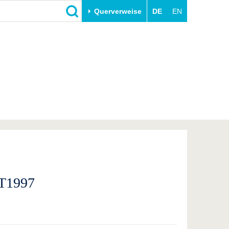
Querverweise
DE
EN
Schließen
Transfer
Unileben
e
Akademische Fachkräfte
Unsere Werte
Wirtschafts- und
Familie & Dual Career
Forschungskooperationen
Sport & Gesundheit
Gründen an der BTU
BTU & Region erleben
Innovative Transferprojekte
Lernen Sie uns kennen
IT1997