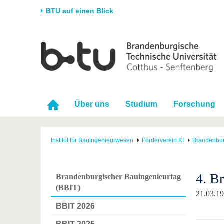
BTU auf einen Blick
Startseite
Universität
Forschung
Stud
Die BTU
Aktuelle Forschung
Stud
Struktur
Forschungsprofil
Vor 
Über uns
Studium
Forschung
Karriere & Engagement
Förderung
Im S
Partnerschaften &
Wissenschaftlicher
Nach
Strukturwandel
Nachwuchs
Institut für Bauingenieurwesen
Förderverein KI
Brandenbur
4. B
Brandenburgischer Bauingenieurtag
(BBIT)
21.03.1
BBIT 2026