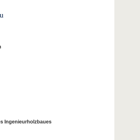
au
n
es Ingenieurholzbaues