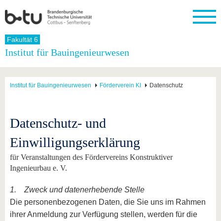
Startseite
Fakultät 6
Schließen
Institut für Bauingenieurwesen
Universität
Forschung
Studium
International
Weiterbildung
Transfer
Unileben
Die BTU
Aktuelle
Studienangebot
Internationales
Weiterbildungsangebote
Akademische
Unsere
Institut für Bauingenieurwesen
Förderverein KI
Datenschutz
Forschung
Profil
Fachkräfte
Werte
Struktur
Vor dem
Wissenschaftliche
Forschungsprofil
Studium
Aus dem
Weiterbildung
Wirtschafts-
Familie &
Karriere
Ausland
und
Dual
&
Förderung
Im
Kontakt
Datenschutz- und
an die
Forschungskooperati
Career
Engagement
Studium
BTU
Wissenschaftlicher
Gründen
Sport &
Einwilligungserklärung
Partnerschaften
Nachwuchs
Nach
Mit der
an der
Gesundhei
&
dem
BTU ins
BTU
für Veranstaltungen des Fördervereins Konstruktiver
Strukturwandel
Studium
BTU &
Ausland
Ingenieurbau e. V.
Innovative
Region
Für
Transferprojekte
erleben
internationale
1. Zweck und datenerhebende Stelle
Lernen
Studierende
Die personenbezogenen Daten, die Sie uns im Rahmen
Sie uns
Kontakt
kennen
ihrer Anmeldung zur Verfügung stellen, werden für die