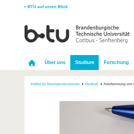
BTU auf einen Blick
Startseite
Universität
Forschung
Stud
Die BTU
Aktuelle Forschung
Stud
Struktur
Forschungsprofil
Vor 
Über uns
Studium
Forschung
Karriere & Engagement
Förderung
Im S
Partnerschaften &
Wissenschaftlicher
Nach
Strukturwandel
Nachwuchs
Institut für Bauingenieurwesen
Studium
Anerkennung von 