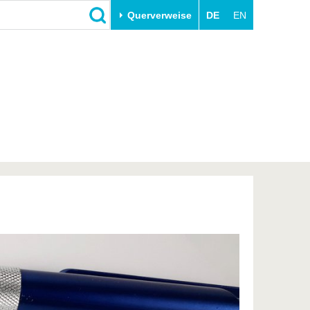
Querverweise
DE
EN
Schließen
Transfer
Unileben
e
Akademische Fachkräfte
Unsere Werte
Wirtschafts- und
Familie & Dual Career
Forschungskooperationen
Sport & Gesundheit
Gründen an der BTU
BTU & Region erleben
Innovative Transferprojekte
Lernen Sie uns kennen