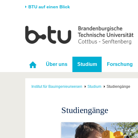
BTU auf einen Blick
Startseite
Universität
Forschung
Stud
Die BTU
Aktuelle Forschung
Stud
Struktur
Forschungsprofil
Vor 
Über uns
Studium
Forschung
Karriere & Engagement
Förderung
Im S
Partnerschaften &
Wissenschaftlicher
Nach
Strukturwandel
Nachwuchs
Institut für Bauingenieurwesen
Studium
Studiengänge
Studiengänge