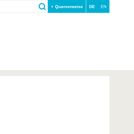
Querverweise
DE
EN
Schließen
Transfer
Unileben
e
Akademische Fachkräfte
Unsere Werte
Wirtschafts- und
Familie & Dual Career
Forschungskooperationen
Sport & Gesundheit
Gründen an der BTU
BTU & Region erleben
Innovative Transferprojekte
Lernen Sie uns kennen