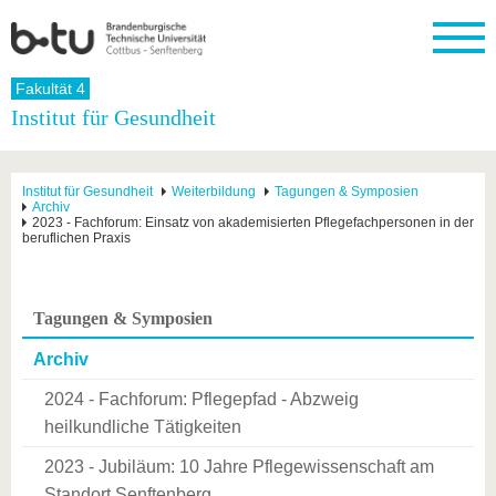
Startseite
Fakultät 4
Schließen
Institut für Gesundheit
Universität
Forschung
Studium
International
Weiterbildung
Transfer
Unileben
Die BTU
Aktuelle
Studienangebot
Internationales
Weiterbildungsangebote
Akademische
Unsere
Institut für Gesundheit
Weiterbildung
Tagungen & Symposien
Forschung
Profil
Fachkräfte
Werte
Archiv
Struktur
Vor dem
Wissenschaftliche
2023 - Fachforum: Einsatz von akademisierten Pflegefachpersonen in der
Forschungsprofil
Studium
Aus dem
Weiterbildung
Wirtschafts-
Familie &
beruflichen Praxis
Karriere
Ausland
und
Dual
&
Förderung
Im
Kontakt
an die
Forschungskooperati
Career
Engagement
Studium
BTU
Wissenschaftlicher
Gründen
Sport &
Tagungen & Symposien
Partnerschaften
Nachwuchs
Nach
Mit der
an der
Gesundhei
&
dem
BTU ins
BTU
Archiv
Strukturwandel
Studium
BTU &
Ausland
Innovative
Region
2024 - Fachforum: Pflegepfad - Abzweig
Für
Transferprojekte
erleben
internationale
heilkundliche Tätigkeiten
Lernen
Studierende
Sie uns
2023 - Jubiläum: 10 Jahre Pflegewissenschaft am
Kontakt
kennen
Standort Senftenberg