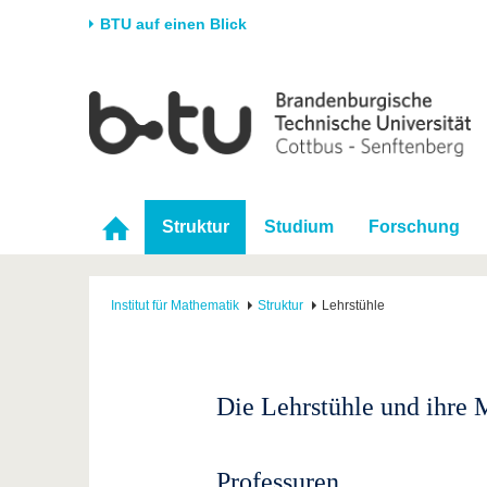
BTU auf einen Blick
Startseite
Universität
Forschung
Stud
Die BTU
Aktuelle Forschung
Stud
Struktur
Forschungsprofil
Vor 
Struktur
Studium
Forschung
Karriere & Engagement
Förderung
Im S
Partnerschaften &
Wissenschaftlicher
Nach
Strukturwandel
Nachwuchs
Institut für Mathematik
Struktur
Lehrstühle
Die Lehrstühle und ihre M
Professuren