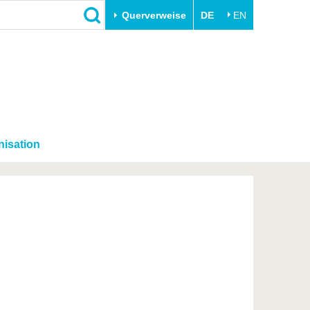
Querverweise
DE
EN
Schließen
Transfer
Unileben
e
Akademische Fachkräfte
Unsere Werte
Wirtschafts- und
Familie & Dual Career
Forschungskooperationen
nisation
Sport & Gesundheit
Gründen an der BTU
BTU & Region erleben
Innovative Transferprojekte
Lernen Sie uns kennen