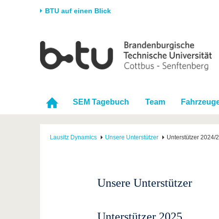
BTU auf einen Blick
Startseite
Universität
Forschung
Stud
Die BTU
Aktuelle Forschung
Stud
Struktur
Forschungsprofil
Vor 
SEM Tagebuch
Team
Fahrzeug
Karriere & Engagement
Förderung
Im S
Partnerschaften &
Wissenschaftlicher
Nach
Strukturwandel
Nachwuchs
Lausitz Dynamics
Unsere Unterstützer
Unterstützer 2024/
Unsere Unterstützer
Unterstützer 2025