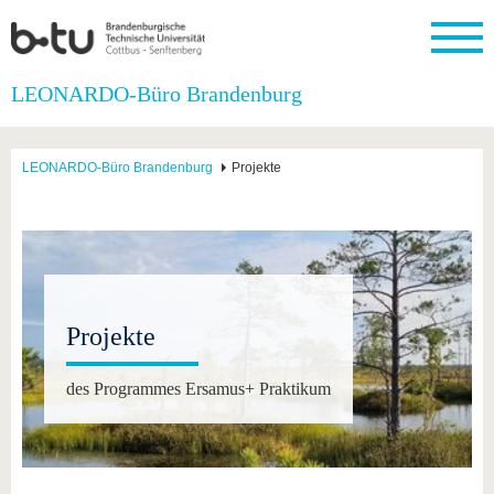
Startseite
LEONARDO-Büro Brandenburg
Schließen
Universität
Forschung
Studium
International
Weiterbildung
Transfer
Unileben
LEONARDO-Büro Brandenburg
Projekte
Die BTU
Aktuelle
Studienangebot
Internationales
Weiterbildungsangebote
Akademische
Unsere
Forschung
Profil
Fachkräfte
Werte
Struktur
Vor dem
Wissenschaftliche
Forschungsprofil
Studium
Aus dem
Weiterbildung
Wirtschafts-
Familie &
Karriere
Ausland
und
Dual
&
Förderung
Im
Kontakt
an die
Forschungskooperati
Career
Engagement
Studium
BTU
Wissenschaftlicher
Gründen
Sport &
Partnerschaften
Nachwuchs
Nach
Mit der
an der
Gesundhei
Projekte
&
dem
BTU ins
BTU
Strukturwandel
Studium
BTU &
Ausland
Innovative
Region
des Programmes Ersamus+ Praktikum
Für
Transferprojekte
erleben
internationale
Lernen
Studierende
Sie uns
Kontakt
kennen