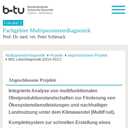
Startseite
Fakultät 2
Schließen
Fachgebiet Multiparameterdiagnostik
Prof. Dr. med. vet. Peter Schierack
Universität
Forschung
Studium
International
Weiterbildung
Transfer
Unileben
Die BTU
Aktuelle
Studienangebot
Internationales
Weiterbildungsangebote
Akademische
Unsere
Forschung
Profil
Fachkräfte
Werte
Struktur
Vor dem
Wissenschaftliche
Multiparameterdiagnostik
Projekte
Abgeschlossene Projekte
MSc Labordiagnostik (2014-2017)
Forschungsprofil
Studium
Aus dem
Weiterbildung
Wirtschafts-
Familie &
Karriere
Ausland
und
Dual
&
Förderung
Im
Kontakt
an die
Forschungskooperati
Career
Engagement
Studium
BTU
Wissenschaftlicher
Gründen
Sport &
Abgeschlossene Projekte
Partnerschaften
Nachwuchs
Nach
Mit der
an der
Gesundhei
&
dem
BTU ins
BTU
Integrierte Analyse von multifunktionalen
Strukturwandel
Studium
BTU &
Ausland
Obstproduktionslandschaften zur Förderung von
Innovative
Region
Für
Transferprojekte
erleben
Ökosystemdienstleistungen und nachhaltiger
internationale
Landnutzung unter dem Klimawandel (MultiFruit).
Lernen
Studierende
Sie uns
Komplettsystem zur schnellen Erstellung eines
Kontakt
kennen