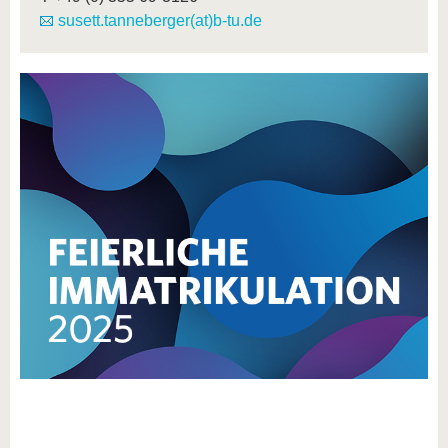
susett.tanneberger(at)b-tu.de