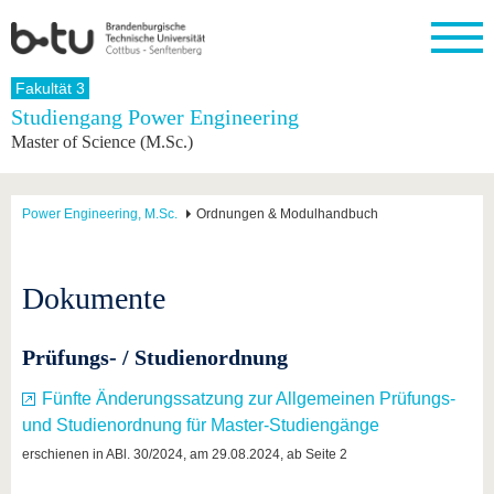
Startseite
Fakultät 3
Schließen
Studiengang Power Engineering
Master of Science (M.Sc.)
Universität
Forschung
Studium
International
Weiterbildung
Transfer
Unileben
Die BTU
Aktuelle
Studienangebot
Internationales
Weiterbildungsangebote
Akademische
Unsere
Forschung
Profil
Fachkräfte
Werte
Struktur
Vor dem
Wissenschaftliche
Power Engineering, M.Sc.
Ordnungen & Modulhandbuch
Forschungsprofil
Studium
Aus dem
Weiterbildung
Wirtschafts-
Familie &
Karriere
Ausland
und
Dual
&
Förderung
Im
Kontakt
an die
Forschungskooperati
Career
Engagement
Studium
Dokumente
BTU
Wissenschaftlicher
Gründen
Sport &
Partnerschaften
Nachwuchs
Nach
Mit der
an der
Gesundhei
&
dem
BTU ins
BTU
Prüfungs- / Studienordnung
Strukturwandel
Studium
BTU &
Ausland
Innovative
Region
Fünfte Änderungssatzung zur Allgemeinen Prüfungs-
Für
Transferprojekte
erleben
internationale
und Studienordnung für Master-Studiengänge
Lernen
Studierende
Sie uns
erschienen in ABl. 30/2024, am 29.08.2024, ab Seite 2
Kontakt
kennen