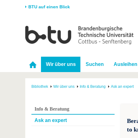
BTU auf einen Blick
Startseite
Universität
Forschung
Stud
Die BTU
Aktuelle Forschung
Stud
Struktur
Forschungsprofil
Vor 
Wir über uns
Suchen
Ausleihen
Karriere & Engagement
Förderung
Im S
Partnerschaften &
Wissenschaftlicher
Nach
Strukturwandel
Nachwuchs
Bibliothek
Wir über uns
Info & Beratung
Ask an expert
Info & Beratung
Ber
Ask an expert
to k