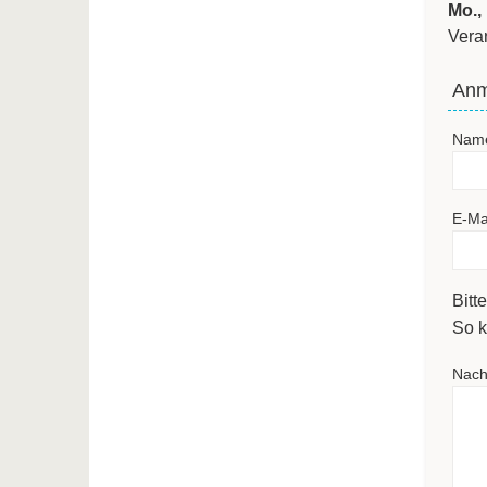
Mo.,
Vera
Anm
Nam
E-Ma
Bitt
So k
Nach