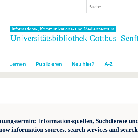
Informations-, Kommunikations- und Medienzentrum
Universitätsbibliothek Cottbus–Senf
ium
International
Weiterbildung
ienangebot
Internationales Profil
Weiterbildungsangebot
dem Studium
Aus dem Ausland an die BTU
Wissenschaftliche
Weiterbildung
Lernen
Publizieren
Neu hier?
A-Z
tudium
Mit der BTU ins Ausland
Kontakt
 dem Studium
Für internationale
Studierende
Kontakt
atungstermin: Informationsquellen, Suchdienste und
now information sources, search services and search