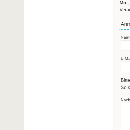
Mo.,
Vera
Anm
Nam
E-Ma
Bitt
So k
Nach