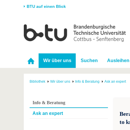
BTU auf einen Blick
Startseite
Universität
Forschung
Stud
Die BTU
Aktuelle Forschung
Stud
Struktur
Forschungsprofil
Vor 
Wir über uns
Suchen
Ausleihen
Karriere & Engagement
Förderung
Im S
Partnerschaften &
Wissenschaftlicher
Nach
Strukturwandel
Nachwuchs
Bibliothek
Wir über uns
Info & Beratung
Ask an expert
Info & Beratung
Ber
Ask an expert
to k