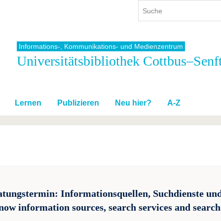
Informations-, Kommunikations- und Medienzentrum
Universitätsbibliothek Cottbus–Senf
ium
International
Weiterbildung
ienangebot
Internationales Profil
Weiterbildungsangebot
dem Studium
Aus dem Ausland an die BTU
Wissenschaftliche
Weiterbildung
Lernen
Publizieren
Neu hier?
A-Z
tudium
Mit der BTU ins Ausland
Kontakt
 dem Studium
Für internationale
Studierende
Kontakt
atungstermin: Informationsquellen, Suchdienste und
now information sources, search services and search