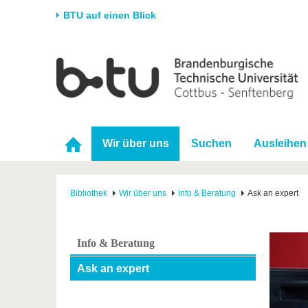
BTU auf einen Blick
Startseite
Universität
Forschung
Stud
Die BTU
Aktuelle Forschung
Stud
Struktur
Forschungsprofil
Vor 
Wir über uns
Suchen
Ausleihen
Karriere & Engagement
Förderung
Im S
Partnerschaften &
Wissenschaftlicher
Nach
Strukturwandel
Nachwuchs
Bibliothek
Wir über uns
Info & Beratung
Ask an expert
Info & Beratung
Ask an expert