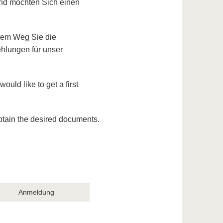
und möchten Sich einen
chem Weg Sie die
lungen für unser
ould like to get a first
btain the desired documents.
Anmeldung