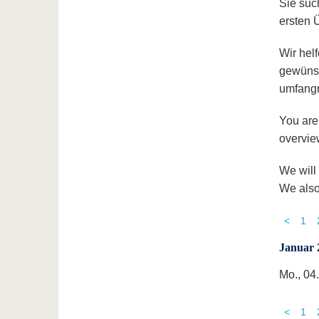
Sie suc
ersten 
Wir hel
gewünsc
umfangr
You are 
overview
We will
We also
<
1
Januar 
Mo., 04
<
1