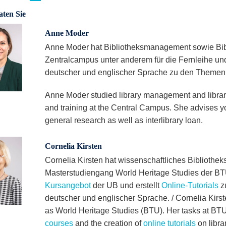
aten Sie
Anne Moder
Anne Moder hat Bibliotheksmanagement sowie Bibl
Zentralcampus unter anderem für die Fernleihe und
deutscher und englischer Sprache zu den Themen
Anne Moder studied library management and library 
and training at the Central Campus. She advises y
general research as well as interlibrary loan.
Cornelia Kirsten
Cornelia Kirsten hat wissenschaftliches Bibliothek
Masterstudiengang World Heritage Studies der BTU
Kursangebot
der UB und erstellt
Online-Tutorials
zu
deutscher und englischer Sprache. / Cornelia Kirste
as World Heritage Studies (BTU). Her tasks at BTU 
courses
and the creation of
online tutorials
on libra