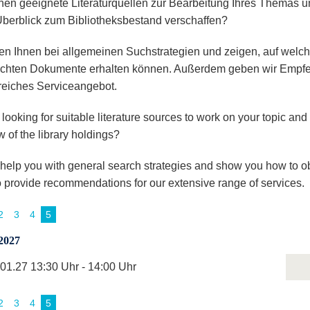
hen geeignete Literaturquellen zur Bearbeitung Ihres Themas 
Überblick zum Bibliotheksbestand verschaffen?
fen Ihnen bei allgemeinen Suchstrategien und zeigen, auf wel
hten Dokumente erhalten können. Außerdem geben wir Empfeh
eiches Serviceangebot.
looking for suitable literature sources to work on your topic and w
 of the library holdings?
 help you with general search strategies and show you how to o
 provide recommendations for our extensive range of services.
2
3
4
5
2027
.01.27 13:30 Uhr - 14:00 Uhr
2
3
4
5