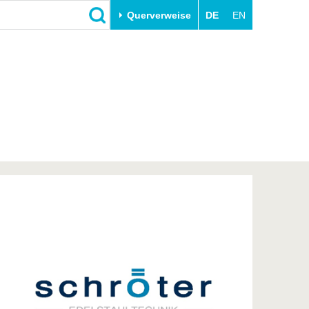
Querverweise
DE
EN
Schließen
Transfer
Unileben
e
Akademische Fachkräfte
Unsere Werte
Wirtschafts- und
Familie & Dual Career
Forschungskooperationen
Sport & Gesundheit
Gründen an der BTU
BTU & Region erleben
Innovative Transferprojekte
Lernen Sie uns kennen