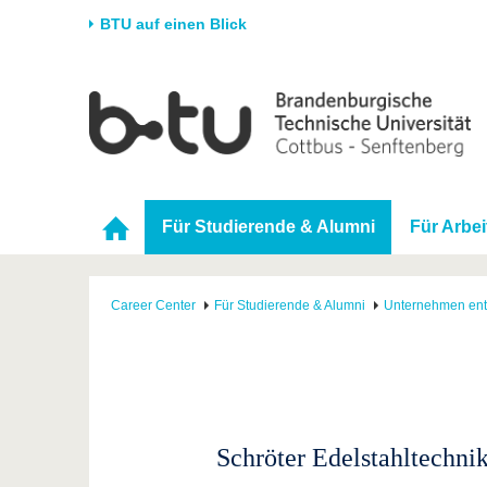
BTU auf einen Blick
Startseite
Universität
Forschung
Stud
Die BTU
Aktuelle Forschung
Stud
Struktur
Forschungsprofil
Vor 
Für Studierende & Alumni
Für Arbe
Karriere & Engagement
Förderung
Im S
Partnerschaften &
Wissenschaftlicher
Nach
Strukturwandel
Nachwuchs
Career Center
Für Studierende & Alumni
Unternehmen en
Schröter Edelstahltechn