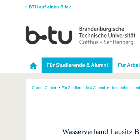
BTU auf einen Blick
Startseite
Universität
Forschung
Stud
Die BTU
Aktuelle Forschung
Stud
Struktur
Forschungsprofil
Vor 
Für Studierende & Alumni
Für Arbe
Karriere & Engagement
Förderung
Im S
Partnerschaften &
Wissenschaftlicher
Nach
Strukturwandel
Nachwuchs
Career Center
Für Studierende & Alumni
Unternehmen en
Wasserverband Lausitz 