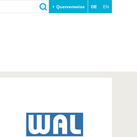
Querverweise
DE
EN
Schließen
Transfer
Unileben
e
Akademische Fachkräfte
Unsere Werte
Wirtschafts- und
Familie & Dual Career
Forschungskooperationen
Sport & Gesundheit
Gründen an der BTU
BTU & Region erleben
Innovative Transferprojekte
Lernen Sie uns kennen