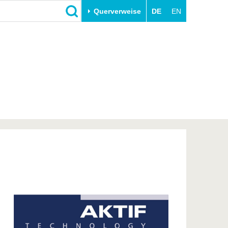
Querverweise
DE
EN
Schließen
Transfer
Unileben
e
Akademische Fachkräfte
Unsere Werte
Wirtschafts- und
Familie & Dual Career
Forschungskooperationen
Sport & Gesundheit
Gründen an der BTU
BTU & Region erleben
Innovative Transferprojekte
Lernen Sie uns kennen