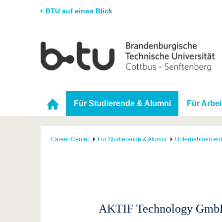
BTU auf einen Blick
Startseite
Universität
Forschung
Stud
Die BTU
Aktuelle Forschung
Stud
Struktur
Forschungsprofil
Vor 
Für Studierende & Alumni
Für Arbe
Karriere & Engagement
Förderung
Im S
Partnerschaften &
Wissenschaftlicher
Nach
Strukturwandel
Nachwuchs
Career Center
Für Studierende & Alumni
Unternehmen en
AKTIF Technology Gmb