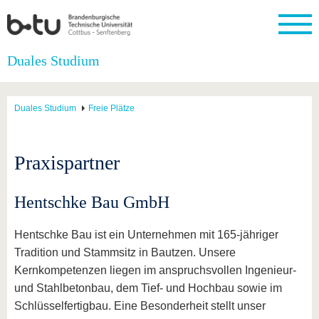
Startseite
Duales Studium
Schließen
Universität
Forschung
Studium
International
Weiterbildung
Transfer
Unileben
Duales Studium
Freie Plätze
Die BTU
Aktuelle
Studienangebot
Internationales
Weiterbildungsangebote
Akademische
Unsere
Forschung
Profil
Fachkräfte
Werte
Struktur
Vor dem
Wissenschaftliche
Forschungsprofil
Studium
Aus dem
Weiterbildung
Wirtschafts-
Familie &
Praxispartner
Karriere
Ausland
und
Dual
&
Förderung
Im
Kontakt
an die
Forschungskooperati
Career
Engagement
Studium
BTU
Wissenschaftlicher
Gründen
Sport &
Hentschke Bau GmbH
Partnerschaften
Nachwuchs
Nach
Mit der
an der
Gesundhei
&
dem
BTU ins
BTU
Strukturwandel
Studium
BTU &
Hentschke Bau ist ein Unternehmen mit 165-jähriger
Ausland
Innovative
Region
Tradition und Stammsitz in Bautzen. Unsere
Für
Transferprojekte
erleben
Kernkompetenzen liegen im anspruchsvollen Ingenieur-
internationale
Lernen
Studierende
und Stahlbetonbau, dem Tief- und Hochbau sowie im
Sie uns
Schlüsselfertigbau. Eine Besonderheit stellt unser
Kontakt
kennen