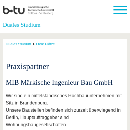
Startseite
Duales Studium
Schließen
Universität
Forschung
Studium
International
Weiterbildung
Transfer
Unileben
Duales Studium
Freie Plätze
Die BTU
Aktuelle
Studienangebot
Internationales
Weiterbildungsangebote
Akademische
Unsere
Forschung
Profil
Fachkräfte
Werte
Struktur
Vor dem
Wissenschaftliche
Forschungsprofil
Studium
Aus dem
Weiterbildung
Wirtschafts-
Familie &
Praxispartner
Karriere
Ausland
und
Dual
&
Förderung
Im
Kontakt
an die
Forschungskooperati
Career
Engagement
Studium
BTU
Wissenschaftlicher
Gründen
Sport &
MIB Märkische Ingenieur Bau GmbH
Partnerschaften
Nachwuchs
Nach
Mit der
an der
Gesundhei
&
dem
BTU ins
BTU
Strukturwandel
Studium
BTU &
Wir sind ein mittelständisches Hochbauunternehmen mit
Ausland
Innovative
Region
Sitz in Brandenburg.
Für
Transferprojekte
erleben
Unsere Baustellen befinden sich zurzeit überwiegend in
internationale
Lernen
Studierende
Berlin, Hauptauftraggeber sind
Sie uns
Wohnungsbaugesellschaften.
Kontakt
kennen