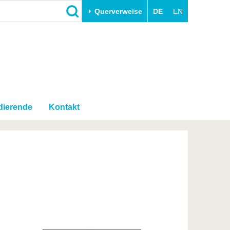
Querverweise
DE
EN
Schließen
Transfer
Unileben
e
Akademische Fachkräfte
Unsere Werte
Wirtschafts- und
Familie & Dual Career
Forschungskooperationen
dierende
Kontakt
Sport & Gesundheit
Gründen an der BTU
BTU & Region erleben
Innovative Transferprojekte
Lernen Sie uns kennen