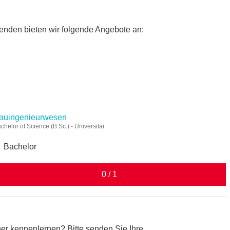
renden bieten wir folgende Angebote an:
n
auingenieurwesen
chelor of Science (B.Sc.) - Universitär
Bachelor
0 / 1
r kennenlernen? Bitte senden Sie Ihre