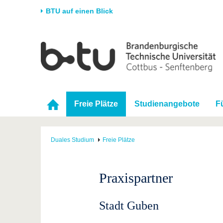
BTU auf einen Blick
Startseite
Universität
Forschung
Stud
Die BTU
Aktuelle Forschung
Stud
Struktur
Forschungsprofil
Vor 
Freie Plätze
Studienangebote
F
Karriere & Engagement
Förderung
Im S
Partnerschaften &
Wissenschaftlicher
Nach
Strukturwandel
Nachwuchs
Duales Studium
Freie Plätze
Praxispartner
Stadt Guben