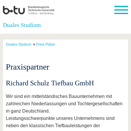
Startseite
Duales Studium
Schließen
Universität
Forschung
Studium
International
Weiterbildung
Transfer
Unileben
Duales Studium
Freie Plätze
Die BTU
Aktuelle
Studienangebot
Internationales
Weiterbildungsangebote
Akademische
Unsere
Forschung
Profil
Fachkräfte
Werte
Struktur
Vor dem
Wissenschaftliche
Forschungsprofil
Studium
Aus dem
Weiterbildung
Wirtschafts-
Familie &
Praxispartner
Karriere
Ausland
und
Dual
&
Förderung
Im
Kontakt
an die
Forschungskooperati
Career
Engagement
Studium
BTU
Wissenschaftlicher
Gründen
Sport &
Richard Schulz Tiefbau GmbH
Partnerschaften
Nachwuchs
Nach
Mit der
an der
Gesundhei
&
dem
BTU ins
BTU
Strukturwandel
Studium
BTU &
Wir sind ein mittelständisches Bauunternehmen mit
Ausland
Innovative
Region
zahlreichen Niederlassungen und Tochtergesellschaften
Für
Transferprojekte
erleben
in ganz Deutschland.
internationale
Lernen
Studierende
Leistungsschwerpunkte unseres Unternehmens sind
Sie uns
neben den klassischen Tiefbauleistungen der
Kontakt
kennen