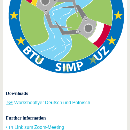
Downloads
Workshopflyer Deutsch und Polnisch
Further information
Link zum Zoom-Meeting