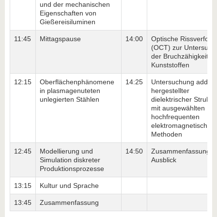
und der mechanischen
Eigenschaften von
Gießereisiluminen
11:45
Mittagspause
14:00
Optische Rissverfolg
(OCT) zur Untersuch
der Bruchzähigkeit v
Kunststoffen
12:15
Oberflächenphänomene
14:25
Untersuchung additiv
in plasmagenuteten
hergestellter
unlegierten Stählen
dielektrischer Struktu
mit ausgewählten
hochfrequenten
elektromagnetischen
Methoden
12:45
Modellierung und
14:50
Zusammenfassung u
Simulation diskreter
Ausblick
Produktionsprozesse
13:15
Kultur und Sprache
13:45
Zusammenfassung