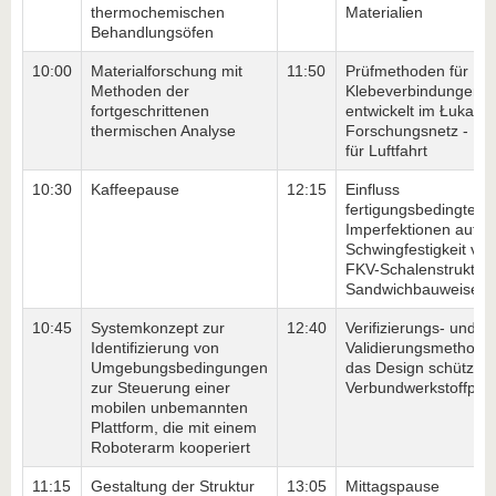
thermochemischen
Materialien
Behandlungsöfen
10:00
Materialforschung mit
11:50
Prüfmethoden für
Methoden der
Klebeverbindungen
fortgeschrittenen
entwickelt im Łukasie
thermischen Analyse
Forschungsnetz - Inst
für Luftfahrt
10:30
Kaffeepause
12:15
Einfluss
fertigungsbedingter
Imperfektionen auf di
Schwingfestigkeit von
FKV-Schalenstrukture
Sandwichbauweise
10:45
Systemkonzept zur
12:40
Verifizierungs- und
Identifizierung von
Validierungsmethoden
Umgebungsbedingungen
das Design schützen
zur Steuerung einer
Verbundwerkstoffpro
mobilen unbemannten
Plattform, die mit einem
Roboterarm kooperiert
11:15
Gestaltung der Struktur
13:05
Mittagspause