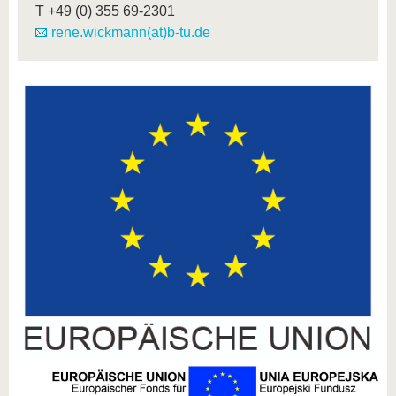
T
+49 (0) 355 69-2301
rene.wickmann(at)b-tu.de