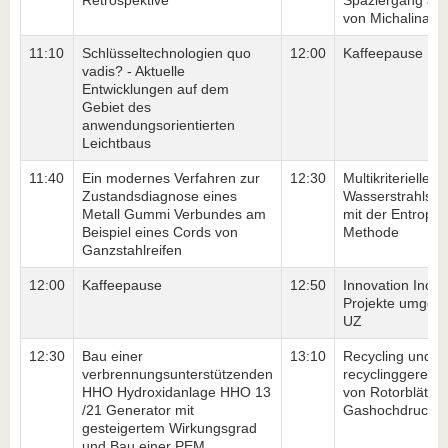
Retrospektive
Spaziergang au
von Michalina W
11:10
Schlüsseltechnologien quo
12:00
Kaffeepause
vadis? - Aktuelle
Entwicklungen auf dem
Gebiet des
anwendungsorientierten
Leichtbaus
11:40
Ein modernes Verfahren zur
12:30
Multikriterielle 
Zustandsdiagnose eines
Wasserstrahlsch
Metall Gummi Verbundes am
mit der Entrop
Beispiel eines Cords von
Methode
Ganzstahlreifen
12:00
Kaffeepause
12:50
Innovation Incub
Projekte umgese
UZ
12:30
Bau einer
13:10
Recycling und
verbrennungsunterstützenden
recyclinggerecht
HHO Hydroxidanlage HHO 13
von Rotorblätte
/21 Generator mit
Gashochdrucksp
gesteigertem Wirkungsgrad
und Bau einer PEM