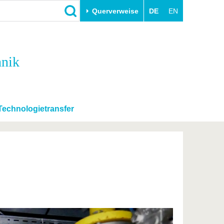
Querverweise
DE
EN
Schließen
hnik
Transfer
Unileben
e
Akademische Fachkräfte
Unsere Werte
Wirtschafts- und
Familie & Dual Career
Forschungskooperationen
Sport & Gesundheit
Technologietransfer
Gründen an der BTU
BTU & Region erleben
Innovative Transferprojekte
Lernen Sie uns kennen