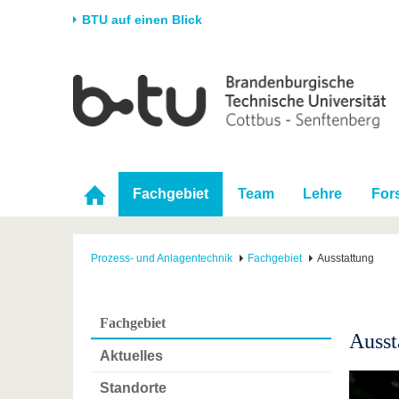
BTU auf einen Blick
Startseite
Universität
Forschung
Stud
Die BTU
Aktuelle Forschung
Stud
Struktur
Forschungsprofil
Vor 
Karriere & Engagement
Förderung
Im S
Fachgebiet
Team
Lehre
For
Partnerschaften &
Wissenschaftlicher
Nach
Strukturwandel
Nachwuchs
Prozess- und Anlagentechnik
Fachgebiet
Ausstattung
Fachgebiet
Ausst
Aktuelles
Standorte