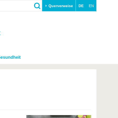
Querverweise
DE
EN
Schließen
t
Transfer
Unileben
e
Akademische Fachkräfte
Unsere Werte
Wirtschafts- und
Familie & Dual Career
Forschungskooperationen
Sport & Gesundheit
 Gesundheit
Gründen an der BTU
BTU & Region erleben
Innovative Transferprojekte
Lernen Sie uns kennen