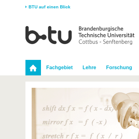
BTU auf einen Blick
Startseite
Universität
Forschung
Stud
Die BTU
Aktuelle Forschung
Stud
Struktur
Forschungsprofil
Vor 
Karriere & Engagement
Förderung
Im S
Fachgebiet
Lehre
Forschung
Partnerschaften &
Wissenschaftlicher
Nach
Strukturwandel
Nachwuchs