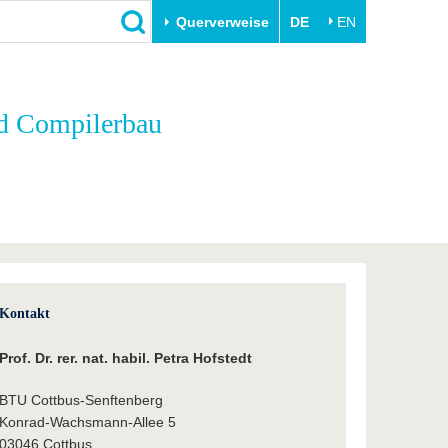
Querverweise
DE
EN
Schließen
d Compilerbau
Transfer
Unileben
e
Akademische Fachkräfte
Unsere Werte
Wirtschafts- und
Familie & Dual Career
Forschungskooperationen
Sport & Gesundheit
Gründen an der BTU
BTU & Region erleben
Innovative Transferprojekte
Lernen Sie uns kennen
Kontakt
Prof. Dr. rer. nat. habil. Petra Hofstedt
BTU Cottbus-Senftenberg
Konrad-Wachsmann-Allee 5
03046 Cottbus