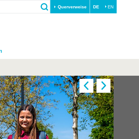
Querverweise
DE
EN
n