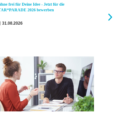
hne frei für Deine Idee - Jetzt für die
Semestera
TAR*PARADE 2026 bewerben
Mitarbeit
31.08.2026
07.10