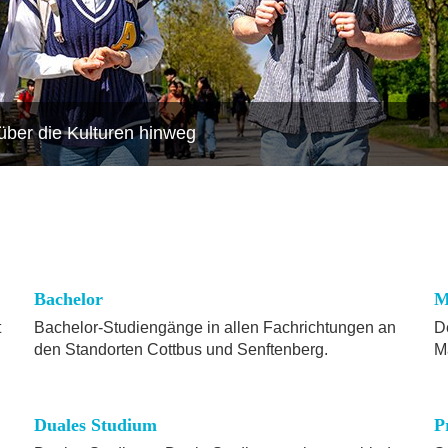
über die Kulturen hinweg
Bachelor
M
t
Bachelor-Studiengänge in allen Fachrichtungen an
D
den Standorten Cottbus und Senftenberg.
M
Duales Studium
P