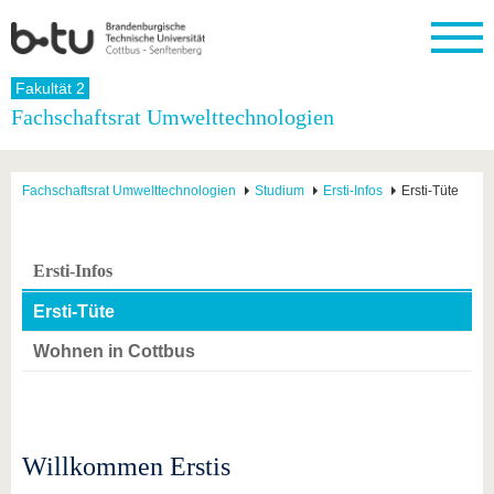
Startseite
Fakultät 2
Schließen
Fachschaftsrat Umwelttechnologien
Universität
Forschung
Studium
International
Weiterbildung
Transfer
Unileben
Die BTU
Aktuelle
Studienangebot
Internationales
Weiterbildungsangebote
Akademische
Unsere
Fachschaftsrat Umwelttechnologien
Studium
Ersti-Infos
Ersti-Tüte
Forschung
Profil
Fachkräfte
Werte
Struktur
Vor dem
Wissenschaftliche
Forschungsprofil
Studium
Aus dem
Weiterbildung
Wirtschafts-
Familie &
Karriere
Ausland
und
Dual
&
Förderung
Im
Kontakt
Ersti-Infos
an die
Forschungskooperati
Career
Engagement
Studium
BTU
Wissenschaftlicher
Gründen
Sport &
Ersti-Tüte
Partnerschaften
Nachwuchs
Nach
Mit der
an der
Gesundhei
&
dem
BTU ins
BTU
Wohnen in Cottbus
Strukturwandel
Studium
BTU &
Ausland
Innovative
Region
Für
Transferprojekte
erleben
internationale
Lernen
Studierende
Sie uns
Willkommen Erstis
Kontakt
kennen