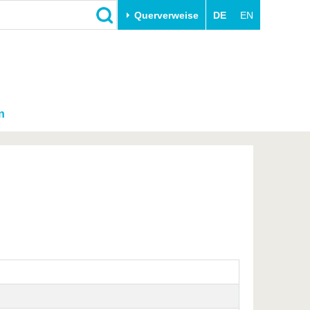
Querverweise
DE
EN
n