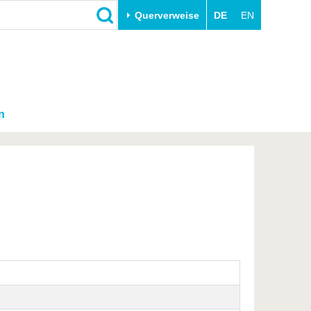
Querverweise
DE
EN
n