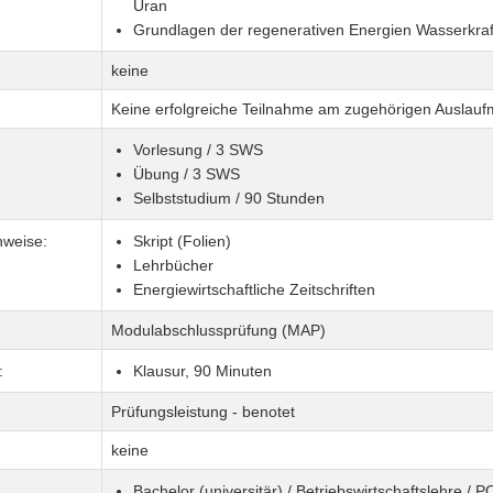
Uran
Grundlagen der regenerativen Energien Wasserkraf
keine
Keine erfolgreiche Teilnahme am zugehörigen Auslauf
Vorlesung / 3 SWS
Übung / 3 SWS
Selbststudium / 90 Stunden
nweise:
Skript (Folien)
Lehrbücher
Energiewirtschaftliche Zeitschriften
Modulabschlussprüfung (MAP)
:
Klausur, 90 Minuten
Prüfungsleistung - benotet
keine
Bachelor (universitär) / Betriebswirtschaftslehre / 