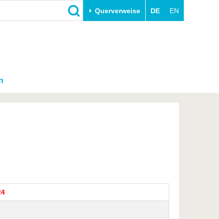
Querverweise
DE
EN
n
24