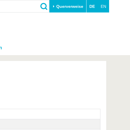
Querverweise
DE
EN
n