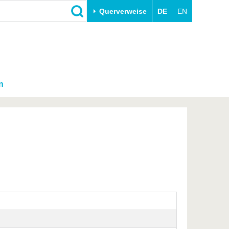
Querverweise
DE
EN
n