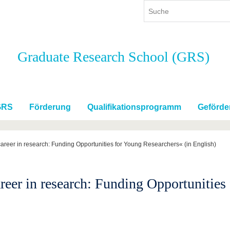
Graduate Research School (GRS)
ium
International
Weiterbildung
ienangebot
Internationales Profil
Weiterbildungsangebot
dem Studium
Aus dem Ausland an die BTU
Wissenschaftliche
Weiterbildung
GRS
Förderung
Qualifikationsprogramm
Geförde
tudium
Mit der BTU ins Ausland
Kontakt
 dem Studium
Für internationale
Studierende
reer in research: Funding Opportunities for Young Researchers« (in English)
Kontakt
eer in research: Funding Opportunities 