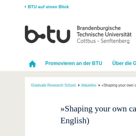
BTU auf einen Blick
Startseite
Universität
Forschung
Stud
Die BTU
Aktuelle Forschung
Stud
Struktur
Forschungsprofil
Vor 
Promovieren an der BTU
Über die 
Karriere & Engagement
Förderung
Im S
Partnerschaften &
Wissenschaftlicher
Nach
Strukturwandel
Nachwuchs
Graduate Research School
Aktuelles
»Shaping your own ca
»Shaping your own car
English)