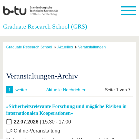
Startseite
Graduate Research School (GRS)
Schließen
Universität
Forschung
Studium
International
Weiterbildung
Transfer
Unileben
Graduate Research School
Aktuelles
Veranstaltungen
Die BTU
Aktuelle
Studienangebot
Internationales
Weiterbildungsangebote
Akademische
Unsere
Forschung
Profil
Fachkräfte
Werte
Struktur
Vor dem
Wissenschaftliche
Forschungsprofil
Studium
Aus dem
Weiterbildung
Wirtschafts-
Familie &
Karriere
Ausland
und
Dual
Veranstaltungen-Archiv
&
Förderung
Im
Kontakt
an die
Forschungskooperati
Career
Engagement
Studium
BTU
Wissenschaftlicher
Gründen
Sport &
Partnerschaften
Nachwuchs
Nach
1
weiter
Aktuelle Nachrichten
Seite 1 von 7
Mit der
an der
Gesundhei
&
dem
BTU ins
BTU
Strukturwandel
Studium
BTU &
Ausland
»Sicherheitsrelevante Forschung und mögliche Risiken in
Innovative
Region
internationalen Kooperationen«
Für
Transferprojekte
erleben
internationale
22.07.2026
| 15:30 - 17:00
Lernen
Studierende
Sie uns
Online-Veranstaltung
Kontakt
kennen