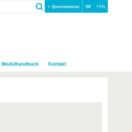
Querverweise
DE
EN
Schließen
Transfer
Unileben
e
Akademische Fachkräfte
Unsere Werte
Wirtschafts- und
Familie & Dual Career
Forschungskooperationen
Sport & Gesundheit
& Modulhandbuch
Kontakt
Gründen an der BTU
BTU & Region erleben
Innovative Transferprojekte
Lernen Sie uns kennen