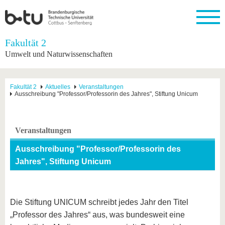
Startseite
Fakultät 2
Schließen
Umwelt und Naturwissenschaften
Universität
Forschung
Studium
International
Weiterbildung
Transfer
Unileben
Die BTU
Aktuelle
Studienangebot
Internationales
Weiterbildungsangebote
Akademische
Unsere
Fakultät 2
Aktuelles
Veranstaltungen
Forschung
Profil
Fachkräfte
Werte
Ausschreibung "Professor/Professorin des Jahres", Stiftung Unicum
Struktur
Vor dem
Wissenschaftliche
Forschungsprofil
Studium
Aus dem
Weiterbildung
Wirtschafts-
Familie &
Karriere
Ausland
und
Dual
&
Förderung
Im
Kontakt
an die
Forschungskooperati
Career
Veranstaltungen
Engagement
Studium
BTU
Wissenschaftlicher
Gründen
Sport &
Partnerschaften
Nachwuchs
Nach
Ausschreibung "Professor/Professorin des
Mit der
an der
Gesundhei
&
dem
BTU ins
BTU
Jahres", Stiftung Unicum
Strukturwandel
Studium
BTU &
Ausland
Innovative
Region
Für
Transferprojekte
erleben
internationale
Lernen
Die Stiftung UNICUM schreibt jedes Jahr den Titel
Studierende
Sie uns
„Professor des Jahres“ aus, was bundesweit eine
Kontakt
kennen