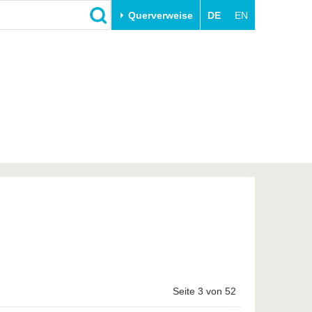
Querverweise
DE
EN
Schließen
Transfer
Unileben
e
Akademische Fachkräfte
Unsere Werte
Wirtschafts- und
Familie & Dual Career
Forschungskooperationen
Sport & Gesundheit
Gründen an der BTU
BTU & Region erleben
Innovative Transferprojekte
Lernen Sie uns kennen
Seite 3 von 52