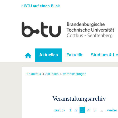
BTU auf einen Blick
Startseite
Universität
Forschung
Stud
Die BTU
Aktuelle Forschung
Stud
Struktur
Forschungsprofil
Vor 
Aktuelles
Fakultät
Studium & Le
Karriere & Engagement
Förderung
Im S
Partnerschaften &
Wissenschaftlicher
Nach
Strukturwandel
Nachwuchs
Fakultät 3
Aktuelles
Veranstaltungen
Veranstaltungsarchiv
zurück
1
2
3
4
5
weiter