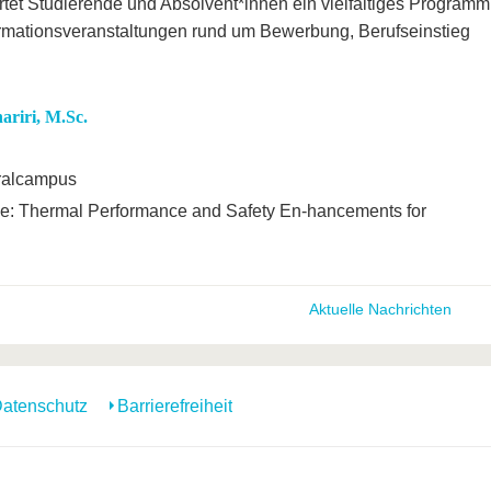
tet Studierende und Absolvent*innen ein vielfältiges Programm
rmationsveranstaltungen rund um Bewerbung, Berufseinstieg
ariri, M.Sc.
ralcampus
e: Thermal Performance and Safety En-hancements for
Aktuelle Nachrichten
atenschutz
Barrierefreiheit