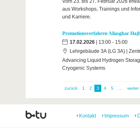
Vom 23. bis 27. Februar 2026 erwar
aus Workshops, Trainings und Info
und Karriere.
Promotionsverfahren Aliasghar Hajh
17.02.2026
| 13:00 - 15:00
Lehrgebäude 3A (LG 3A) | Zent
Advancing Liquid Hydrogen Storag
Cryogenic Systems
zurück
1
2
3
4
5
weiter
Kontakt
Impressum
D